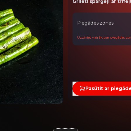
Grilēti sparģeļi ar trifeļ
Piegādes zones
Uzziniet vairāk par piegādes z
Pasūtit ar piegād