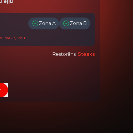
u eļļu
Zona A
Zona B
onu pārklājumu
Restorāns
:
Steaks
e