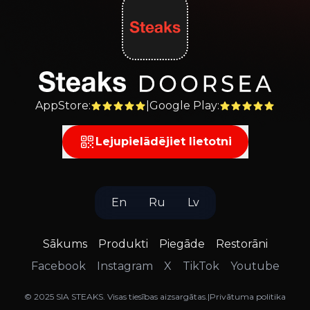
AppStore
:
|
Google Play
:
Lejupielādējiet lietotni
En
Ru
Lv
Sākums
Produkti
Piegāde
Restorāni
Facebook
Instagram
X
TikTok
Youtube
©
2025
SIA STEAKS
.
Visas tiesības aizsargātas
.
|
Privātuma politika