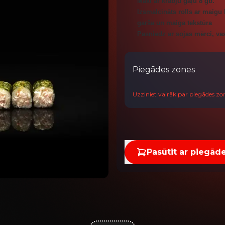
Maki ar krabju gaļu 8 gb.
Izsmalcināts rolls ar maigu
garša un maiga tekstūra
Pasniedz ar sojas mērci, va
Piegādes zones
Uzziniet vairāk par piegādes z
Pasūtit ar piegād