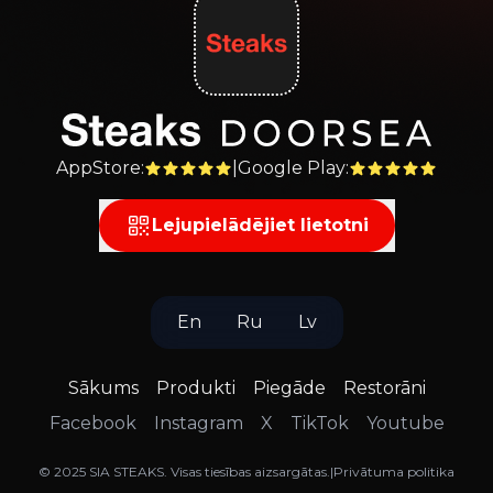
AppStore
:
|
Google Play
:
Lejupielādējiet lietotni
En
Ru
Lv
Sākums
Produkti
Piegāde
Restorāni
Facebook
Instagram
X
TikTok
Youtube
©
2025
SIA STEAKS
.
Visas tiesības aizsargātas
.
|
Privātuma politika