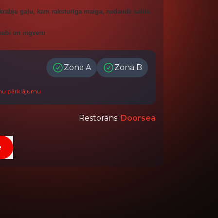
 krabju gaļu, kam raksturīga maiga, nedaudz salda
sabi un ingveru
Zona A
Zona B
onu pārklājumu
Restorāns
:
Doorsea
e