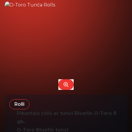
Rolli
Pikantais rolls ar tunci Bluefin O-Toro 8
gb.
O-Toro Bluefin tunci