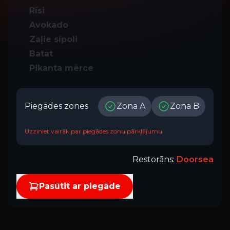
Rīsi
Avokado
Zaļie sīpoli
Batat
Pikanta mērce
Piegādes zones
Zona A
Zona B
Uzziniet vairāk par piegādes zonu pārklājumu
Restorāns
:
Doorsea
Pasūtit ar piegāde