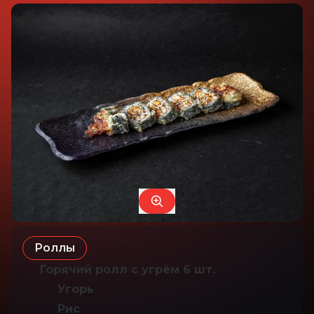
Роллы
Горячий ролл с угрём 6 шт.
Угорь
Рис