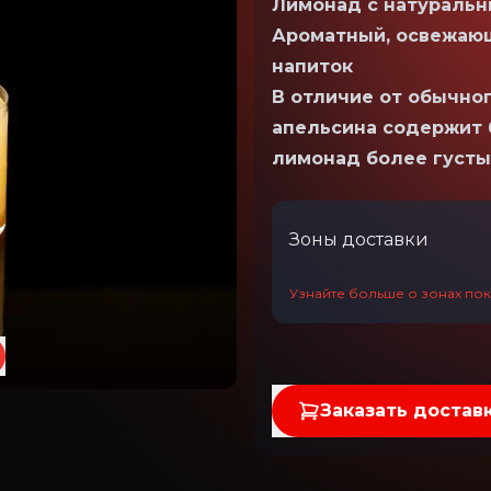
Лимонад с натуральн
Ароматный, освежаю
напиток
В отличие от обычног
апельсина содержит 
лимонад более густ
Зоны доставки
Узнайте больше о зонах пок
Заказать достав