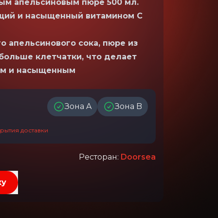
ым апельсиновым пюре 500 мл.
щий и насыщенный витамином C
о апельсинового сока, пюре из
больше клетчатки, что делает
ым и насыщенным
Зона A
Зона B
рытия доставки
Ресторан
:
Doorsea
ку