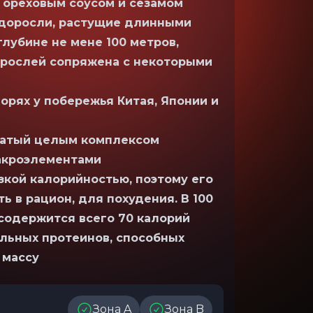
 ореховым соусом и сезамом
водоросли, растущие длинными
лубине не мене 100 метров,
рослей сопряжена с некоторыми
орях у побережья Китая, Японии и
гатый целым комплексом
акроэлементами
зкой калорийностью, поэтому его
 в рацион, для похудения. В 100
содержится всего 70 калорий
альных протеинов, способных
 массу
Зона A
Зона B