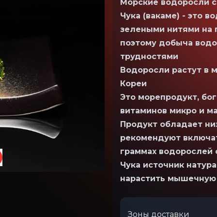
Морские водоросли c
Чука (вакаме) - это 
зелеными нитями на г
поэтому добыча водо
трудностями
Водоросли растут в м
Кореи
Это морепродукт, бо
витаминов микро и м
Продукт обладает ни
рекомендуют включать
граммах водорослей 
Чука источник натур
нарастить мышечную
Зоны доставки