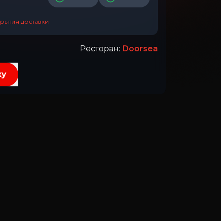
рытия доставки
Ресторан
:
Doorsea
ку