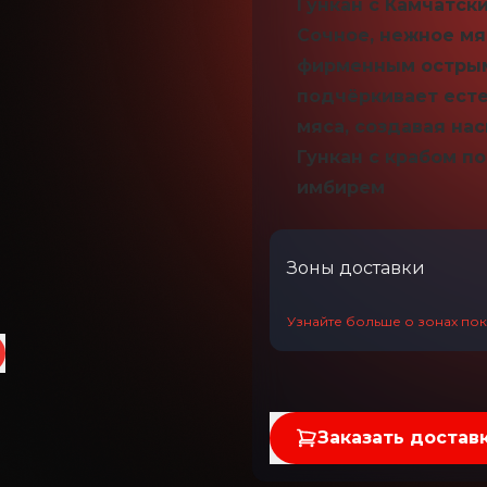
Гункан с Камчатски
Сочное, нежное мя
фирменным острым
подчёркивает ест
мяса, создавая на
Гункан с крабом п
имбирем
Зоны доставки
Узнайте больше о зонах пок
Заказать достав