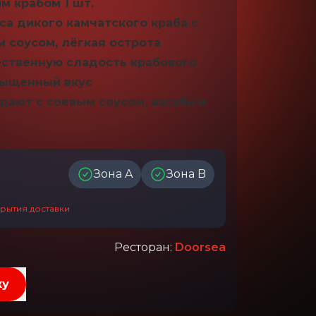
м крабом 1 шт.
са дикого камчатского краба с
 соусом, лёгкая острота
ественную сладость крабового
сыщенный вкус
одают с соевым соусом, васаби и
Зона A
Зона B
рытия доставки
Ресторан
:
Doorsea
ку