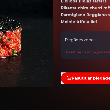
Liellopa filejas tartars
Pikanta chimichurri m
Parmigiano Reggiano s
Melnie trifeļu ikri
Piegādes zones
Uzziniet vairāk par piegādes z
Pasūtit ar piegād