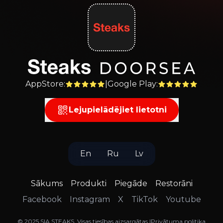
AppStore
:
|
Google Play
:
Lejupielādējiet lietotni
En
Ru
Lv
Sākums
Produkti
Piegāde
Restorāni
Facebook
Instagram
X
TikTok
Youtube
©
2025
SIA STEAKS
.
Visas tiesības aizsargātas
.
|
Privātuma politika