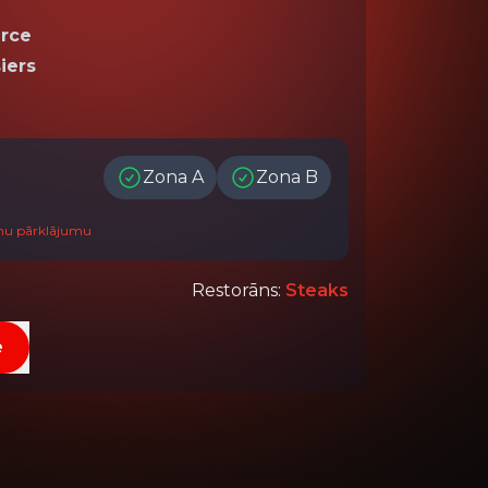
ērce
iers
Zona A
Zona B
onu pārklājumu
Restorāns
:
Steaks
e